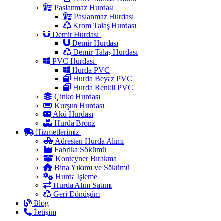
Paslanmaz Hurdası
Paslanmaz Hurdası
Krom Talaş Hurdası
Demir Hurdası
Demir Hurdası
Demir Talaş Hurdası
PVC Hurdası
Hurda PVC
Hurda Beyaz PVC
Hurda Renkli PVC
Çinko Hurdası
Kurşun Hurdası
Akü Hurdası
Hurda Bronz
Hizmetlerimiz
Adresten Hurda Alımı
Fabrika Sökümü
Konteyner Bırakma
Bina Yıkımı ve Sökümü
Hurda İşleme
Hurda Alım Satımı
Geri Dönüşüm
Blog
İletişim