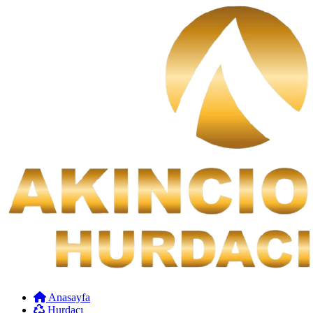
Anasayfa
Hurdacı