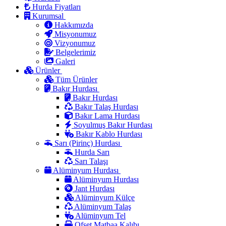
Hurda Fiyatları
Kurumsal
Hakkımızda
Misyonumuz
Vizyonumuz
Belgelerimiz
Galeri
Ürünler
Tüm Ürünler
Bakır Hurdası
Bakır Hurdası
Bakır Talaş Hurdası
Bakır Lama Hurdası
Soyulmuş Bakır Hurdası
Bakır Kablo Hurdası
Sarı (Pirinç) Hurdası
Hurda Sarı
Sarı Talaşı
Alüminyum Hurdası
Alüminyum Hurdası
Jant Hurdası
Alüminyum Külçe
Alüminyum Talaş
Alüminyum Tel
Ofset Matbaa Kalıbı