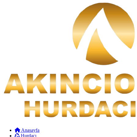
Anasayfa
Hurdacı