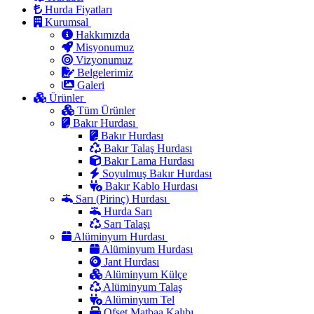
Hurda Fiyatları
Kurumsal
Hakkımızda
Misyonumuz
Vizyonumuz
Belgelerimiz
Galeri
Ürünler
Tüm Ürünler
Bakır Hurdası
Bakır Hurdası
Bakır Talaş Hurdası
Bakır Lama Hurdası
Soyulmuş Bakır Hurdası
Bakır Kablo Hurdası
Sarı (Pirinç) Hurdası
Hurda Sarı
Sarı Talaşı
Alüminyum Hurdası
Alüminyum Hurdası
Jant Hurdası
Alüminyum Külçe
Alüminyum Talaş
Alüminyum Tel
Ofset Matbaa Kalıbı