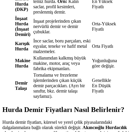
temiz hurda.
Örn:
Kalın
En Yüksek
Hurda
saclar, profil kesimleri,
Fiyatlı
(DKP)
preslenmiş demir.
İnşaat
İnşaat projelerinden çıkan
Hurda
Orta-Yüksek
nervürlü demir ve demir
(İnşaat
Fiyatlı
çubuklar.
Demiri)
İnce saclar, boru parçaları, eski
Karışık
eşyalar, teneke ve hafif metal
Orta Fiyatlı
Hurda
malzemeler.
Kullanımdan kalkmış büyük
Makine
Yoğunluğuna
makine, motor, araç veya
Hurda
göre değişir.
fabrika ekipmanları.
Tornalama ve frezeleme
işlemlerinden çıkan küçük
Genellikle
Demir
demir parçacıkları. (Ayrı bir
En Düşük
Talaşı
sınıftır, bkz. demir talaşı
Fiyatlı
sayfamız).
Hurda Demir Fiyatları Nasıl Belirlenir?
Hurda demir fiyatları, küresel ve yerel çelik piyasalarındaki
dalgalanmalara bağlı olarak sürekli değişir.
Akıncıoğlu Hurdacılık