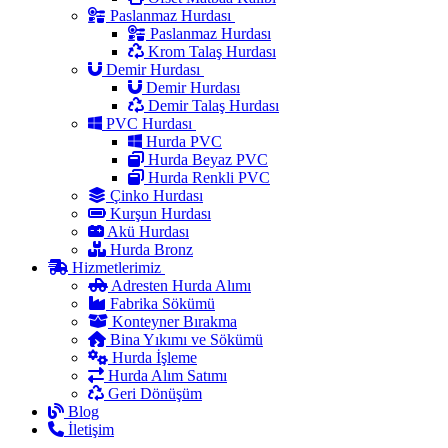
Paslanmaz Hurdası
Paslanmaz Hurdası
Krom Talaş Hurdası
Demir Hurdası
Demir Hurdası
Demir Talaş Hurdası
PVC Hurdası
Hurda PVC
Hurda Beyaz PVC
Hurda Renkli PVC
Çinko Hurdası
Kurşun Hurdası
Akü Hurdası
Hurda Bronz
Hizmetlerimiz
Adresten Hurda Alımı
Fabrika Sökümü
Konteyner Bırakma
Bina Yıkımı ve Sökümü
Hurda İşleme
Hurda Alım Satımı
Geri Dönüşüm
Blog
İletişim