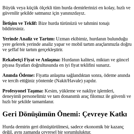
Büyük veya küçük ölçekli tüm hurda demirlerinizi en kolay, hızlı ve
güvenilir şekilde satmanız için yanınızdayız.
İletişim ve Teklif:
Bize hurda türünüzü ve tahmini tonajı
bildirirsiniz.
Yerinde Analiz ve Tartım:
Uzman ekibimiz, hurdanın bulunduğu
yere gelerek yerinde analiz yapar ve mobil tartım araçlarımızla doğru
ve şeffaf bir tartım gerçekleştirir.
Rekabetçi Fiyat ve Anlaşma:
Hurdanın kalitesi, miktarı ve güncel
piyasa fiyatları doğrultusunda en iyi fiyat teklifini sunarız.
Anında Ödeme:
Fiyatta anlaşma sağlandıktan sonra, ödeme anında
ve tercih ettiğiniz yöntemle (Nakit/Havale) yapılır.
Profesyonel Taşıma:
Kesim, yükleme ve nakliye işlemleri,
deneyimli personelimiz ve tam donanımlı araç filomuz ile güvenli ve
hızlı bir şekilde tamamlanır.
Geri Dönüşümün Önemi: Çevreye Katkı
Hurda demirin geri dönüştürülmesi, sadece ekonomik bir kazanç
değil, aynı zamanda çevresel bir sorumluluktur.