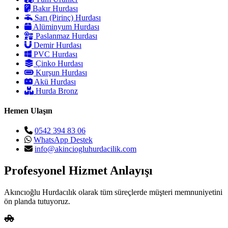
Bakır Hurdası
Sarı (Pirinç) Hurdası
Alüminyum Hurdası
Paslanmaz Hurdası
Demir Hurdası
PVC Hurdası
Çinko Hurdası
Kurşun Hurdası
Akü Hurdası
Hurda Bronz
Hemen Ulaşın
0542 394 83 06
WhatsApp Destek
info@akinciogluhurdacilik.com
Profesyonel Hizmet Anlayışı
Akıncıoğlu Hurdacılık olarak tüm süreçlerde müşteri memnuniyetini
ön planda tutuyoruz.