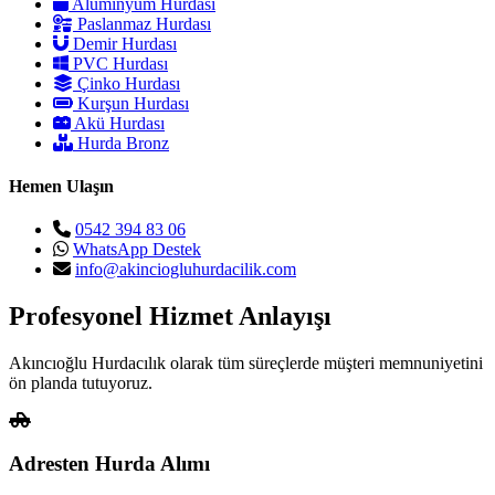
Alüminyum Hurdası
Paslanmaz Hurdası
Demir Hurdası
PVC Hurdası
Çinko Hurdası
Kurşun Hurdası
Akü Hurdası
Hurda Bronz
Hemen Ulaşın
0542 394 83 06
WhatsApp Destek
info@akinciogluhurdacilik.com
Profesyonel Hizmet Anlayışı
Akıncıoğlu Hurdacılık olarak tüm süreçlerde müşteri memnuniyetini
ön planda tutuyoruz.
Adresten Hurda Alımı