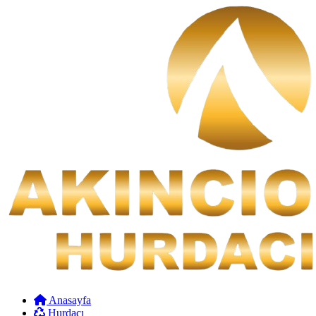
Anasayfa
Hurdacı