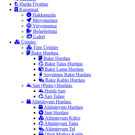
Hurda Fiyatları
Kurumsal
Hakkımızda
Misyonumuz
Vizyonumuz
Belgelerimiz
Galeri
Ürünler
Tüm Ürünler
Bakır Hurdası
Bakır Hurdası
Bakır Talaş Hurdası
Bakır Lama Hurdası
Soyulmuş Bakır Hurdası
Bakır Kablo Hurdası
Sarı (Pirinç) Hurdası
Hurda Sarı
Sarı Talaşı
Alüminyum Hurdası
Alüminyum Hurdası
Jant Hurdası
Alüminyum Külçe
Alüminyum Talaş
Alüminyum Tel
Ofset Matbaa Kalıbı