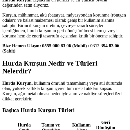
değerinden satın alıyoruz.
Kurşun, mühimmat, akü (batarya), radyasyondan korunma (röntgen
odaları) ve balast malzemesi olarak geniş bir kullanım alanına
sahiptir. Birincil kurşun üretimi, çevreye zararlı süreçler
içerdiğinden, hurda kurşunun geri dönüştürülmesi hem çevreyi
koruma hem de enerji tasarrufu açısından kritik bir öneme sahiptir.
Bize Hemen Ulaşın: 0555 000 83 06 (Mobil) / 0312 394 83 06
(Sabit)
Hurda Kurşun Nedir ve Türleri
Nelerdir?
Hurda Kurşun
, kullanım ömrünü tamamlamış veya atıl durumda
olan, yüksek saflıkta kurşun içeren tüm metal atıkları kapsar.
Kurşun, ağır metal olması nedeniyle alım ve nakliye süreçleri özel
dikkat gerektirir.
Başlıca Hurda Kurşun Türleri
Geri
Hurda
Tanım ve
Kullanım
Dönüşüm