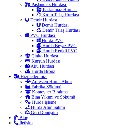
Paslanmaz Hurdası
Paslanmaz Hurdası
Krom Talaş Hurdası
Demir Hurdası
Demir Hurdası
Demir Talaş Hurdası
PVC Hurdası
Hurda PVC
Hurda Beyaz PVC
Hurda Renkli PVC
Çinko Hurdası
Kurşun Hurdası
Akü Hurdası
Hurda Bronz
Hizmetlerimiz
Adresten Hurda Alımı
Fabrika Sökümü
Konteyner Bırakma
Bina Yıkımı ve Sökümü
Hurda İşleme
Hurda Alım Satımı
Geri Dönüşüm
Blog
İletişim