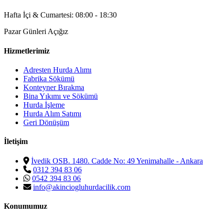
Hafta İçi & Cumartesi: 08:00 - 18:30
Pazar Günleri Açığız
Hizmetlerimiz
Adresten Hurda Alımı
Fabrika Sökümü
Konteyner Bırakma
Bina Yıkımı ve Sökümü
Hurda İşleme
Hurda Alım Satımı
Geri Dönüşüm
İletişim
İvedik OSB. 1480. Cadde No: 49 Yenimahalle - Ankara
0312 394 83 06
0542 394 83 06
info@akinciogluhurdacilik.com
Konumumuz