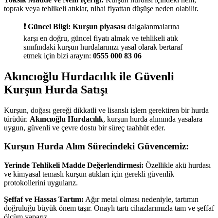
toprak veya tehlikeli atıklar, nihai fiyattan düşüşe neden olabilir.
❗ Güncel Bilgi:
Kurşun piyasası
dalgalanmalarına
karşı en doğru, güncel fiyatı almak ve tehlikeli atık
sınıfındaki kurşun hurdalarınızı yasal olarak bertaraf
etmek için bizi arayın:
0555 000 83 06
Akıncıoğlu Hurdacılık ile Güvenli
Kurşun Hurda Satışı
Kurşun, doğası gereği dikkatli ve lisanslı işlem gerektiren bir hurda
türüdür.
Akıncıoğlu Hurdacılık
, kurşun hurda alımında yasalara
uygun, güvenli ve çevre dostu bir süreç taahhüt eder.
Kurşun Hurda Alım Sürecindeki Güvencemiz:
Yerinde Tehlikeli Madde Değerlendirmesi:
Özellikle akü hurdası
ve kimyasal temaslı kurşun atıkları için gerekli güvenlik
protokollerini uygularız.
Şeffaf ve Hassas Tartım:
Ağır metal olması nedeniyle, tartımın
doğruluğu büyük önem taşır. Onaylı tartı cihazlarımızla tam ve şeffaf
ölçüm yaparız.