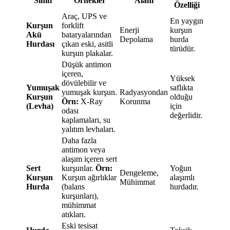
Sınıfı
Örnekler
Alanı
Özelliği
Araç, UPS ve
En yaygın
Kurşun
forklift
Enerji
kurşun
Akü
bataryalarından
Depolama
hurda
Hurdası
çıkan eski, asitli
türüdür.
kurşun plakalar.
Düşük antimon
içeren,
Yüksek
dövülebilir ve
Yumuşak
saflıkta
yumuşak kurşun.
Radyasyondan
Kurşun
olduğu
Örn:
X-Ray
Korunma
(Levha)
için
odası
değerlidir.
kaplamaları, su
yalıtım levhaları.
Daha fazla
antimon veya
alaşım içeren sert
Sert
kurşunlar.
Örn:
Yoğun
Dengeleme,
Kurşun
Kurşun ağırlıklar
alaşımlı
Mühimmat
Hurda
(balans
hurdadır.
kurşunları),
mühimmat
atıkları.
Eski tesisat