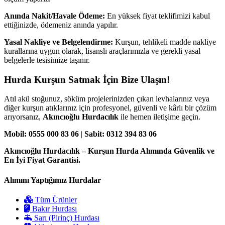
Anında Nakit/Havale Ödeme:
En yüksek fiyat teklifimizi kabul
ettiğinizde, ödemeniz anında yapılır.
Yasal Nakliye ve Belgelendirme:
Kurşun, tehlikeli madde nakliye
kurallarına uygun olarak, lisanslı araçlarımızla ve gerekli yasal
belgelerle tesisimize taşınır.
Hurda Kurşun Satmak İçin Bize Ulaşın!
Atıl akü stoğunuz, söküm projelerinizden çıkan levhalarınız veya
diğer kurşun atıklarınız için profesyonel, güvenli ve kârlı bir çözüm
arıyorsanız,
Akıncıoğlu Hurdacılık
ile hemen iletişime geçin.
Mobil: 0555 000 83 06
|
Sabit: 0312 394 83 06
Akıncıoğlu Hurdacılık – Kurşun Hurda Alımında Güvenlik ve
En İyi Fiyat Garantisi.
Alımını Yaptığımız Hurdalar
Tüm Ürünler
Bakır Hurdası
Sarı (Pirinç) Hurdası