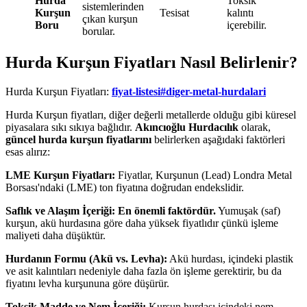
Hurda
Toksik
sistemlerinden
Kurşun
Tesisat
kalıntı
çıkan kurşun
Boru
içerebilir.
borular.
Hurda Kurşun Fiyatları Nasıl Belirlenir?
Hurda Kurşun Fiyatları:
fiyat-listesi#diger-metal-hurdalari
Hurda Kurşun fiyatları, diğer değerli metallerde olduğu gibi küresel
piyasalara sıkı sıkıya bağlıdır.
Akıncıoğlu Hurdacılık
olarak,
güncel hurda kurşun fiyatlarını
belirlerken aşağıdaki faktörleri
esas alırız:
LME Kurşun Fiyatları:
Fiyatlar, Kurşunun (Lead) Londra Metal
Borsası'ndaki (LME) ton fiyatına doğrudan endekslidir.
Saflık ve Alaşım İçeriği:
En önemli faktördür.
Yumuşak (saf)
kurşun, akü hurdasına göre daha yüksek fiyatlıdır çünkü işleme
maliyeti daha düşüktür.
Hurdanın Formu (Akü vs. Levha):
Akü hurdası, içindeki plastik
ve asit kalıntıları nedeniyle daha fazla ön işleme gerektirir, bu da
fiyatını levha kurşununa göre düşürür.
Toksik Madde ve Nem İçeriği:
Kurşun hurdası içindeki nem,