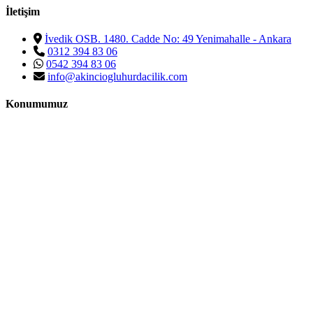
İletişim
İvedik OSB. 1480. Cadde No: 49 Yenimahalle - Ankara
0312 394 83 06
0542 394 83 06
info@akinciogluhurdacilik.com
Konumumuz