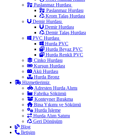
Paslanmaz Hurdası
Paslanmaz Hurdası
Krom Talaş Hurdası
Demir Hurdası
Demir Hurdası
Demir Talaş Hurdası
PVC Hurdası
Hurda PVC
Hurda Beyaz PVC
Hurda Renkli PVC
Çinko Hurdası
Kurşun Hurdası
Akü Hurdası
Hurda Bronz
Hizmetlerimiz
Adresten Hurda Alımı
Fabrika Sökümü
Konteyner Bırakma
Bina Yıkımı ve Sökümü
Hurda İşleme
Hurda Alım Satımı
Geri Dönüşüm
Blog
İletişim