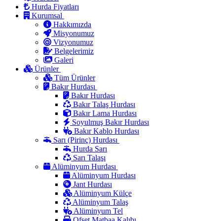
Hurda Fiyatları
Kurumsal
Hakkımızda
Misyonumuz
Vizyonumuz
Belgelerimiz
Galeri
Ürünler
Tüm Ürünler
Bakır Hurdası
Bakır Hurdası
Bakır Talaş Hurdası
Bakır Lama Hurdası
Soyulmuş Bakır Hurdası
Bakır Kablo Hurdası
Sarı (Pirinç) Hurdası
Hurda Sarı
Sarı Talaşı
Alüminyum Hurdası
Alüminyum Hurdası
Jant Hurdası
Alüminyum Külçe
Alüminyum Talaş
Alüminyum Tel
Ofset Matbaa Kalıbı