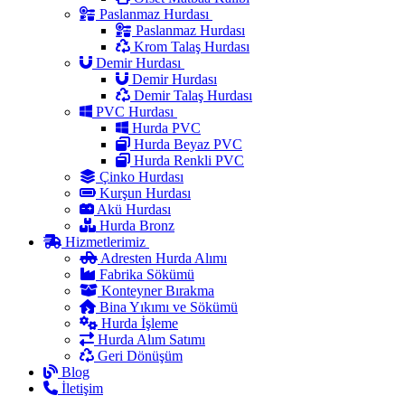
Paslanmaz Hurdası
Paslanmaz Hurdası
Krom Talaş Hurdası
Demir Hurdası
Demir Hurdası
Demir Talaş Hurdası
PVC Hurdası
Hurda PVC
Hurda Beyaz PVC
Hurda Renkli PVC
Çinko Hurdası
Kurşun Hurdası
Akü Hurdası
Hurda Bronz
Hizmetlerimiz
Adresten Hurda Alımı
Fabrika Sökümü
Konteyner Bırakma
Bina Yıkımı ve Sökümü
Hurda İşleme
Hurda Alım Satımı
Geri Dönüşüm
Blog
İletişim