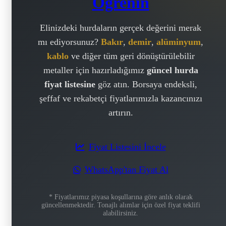
Öğrenin
Elinizdeki hurdaların gerçek değerini merak
mı ediyorsunuz?
Bakır
,
demir
,
alüminyum
,
kablo
ve diğer tüm geri dönüştürülebilir
metaller için hazırladığımız
güncel hurda
fiyat listesine
göz atın. Borsaya endeksli,
şeffaf ve rekabetçi fiyatlarımızla kazancınızı
artırın.
Fiyat Listesini İncele
WhatsApp'tan Fiyat Al
* Fiyatlarımız piyasa koşullarına göre anlık olarak
güncellenmektedir. Tonajlı alımlar için özel fiyat teklifi
alabilirsiniz.