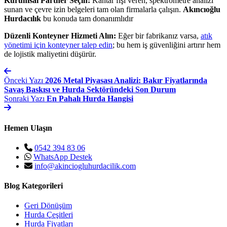
Kurumsal Partner Seçin:
Kantar fişi veren, spektrometre analizi
sunan ve çevre izin belgeleri tam olan firmalarla çalışın.
Akıncıoğlu
Hurdacılık
bu konuda tam donanımlıdır
Düzenli Konteyner Hizmeti Alın:
Eğer bir fabrikanız varsa,
atık
yönetimi için konteyner talep edin
; bu hem iş güvenliğini artırır hem
de lojistik maliyetini düşürür.
Önceki Yazı
2026 Metal Piyasası Analizi: Bakır Fiyatlarında
Savaş Baskısı ve Hurda Sektöründeki Son Durum
Sonraki Yazı
En Pahalı Hurda Hangisi
Hemen Ulaşın
0542 394 83 06
WhatsApp Destek
info@akinciogluhurdacilik.com
Blog Kategorileri
Geri Dönüşüm
Hurda Çeşitleri
Hurda Fiyatları