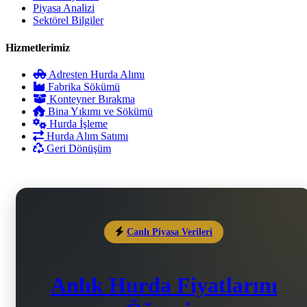
Piyasa Analizi
Sektörel Bilgiler
Hizmetlerimiz
Adresten Hurda Alımı
Fabrika Sökümü
Konteyner Bırakma
Bina Yıkımı ve Sökümü
Hurda İşleme
Hurda Alım Satımı
Geri Dönüşüm
Canlı Piyasa Verileri
Anlık Hurda Fiyatlarını