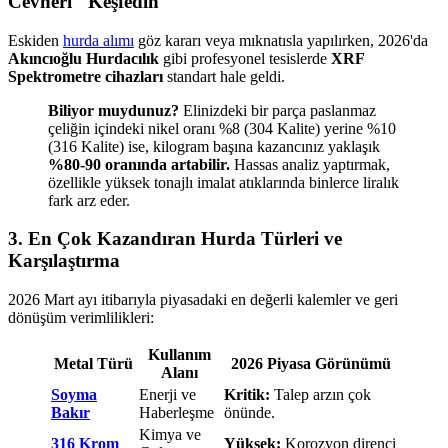
Cevheri" Keşfedin
Eskiden
hurda alımı
göz kararı veya mıknatısla yapılırken, 2026'da
Akıncıoğlu Hurdacılık
gibi profesyonel tesislerde
XRF
Spektrometre cihazları
standart hale geldi.
Biliyor muydunuz?
Elinizdeki bir parça paslanmaz
çeliğin içindeki nikel oranı %8 (304 Kalite) yerine %10
(316 Kalite) ise, kilogram başına kazancınız yaklaşık
%80-90 oranında artabilir.
Hassas analiz yaptırmak,
özellikle yüksek tonajlı imalat atıklarında binlerce liralık
fark arz eder.
3. En Çok Kazandıran Hurda Türleri ve
Karşılaştırma
2026 Mart ayı itibarıyla piyasadaki en değerli kalemler ve geri
dönüşüm verimlilikleri:
Kullanım
Metal Türü
2026 Piyasa Görünümü
Alanı
Soyma
Enerji ve
Kritik:
Talep arzın çok
Bakır
Haberleşme
önünde.
Kimya ve
316 Krom
Yüksek:
Korozyon direnci