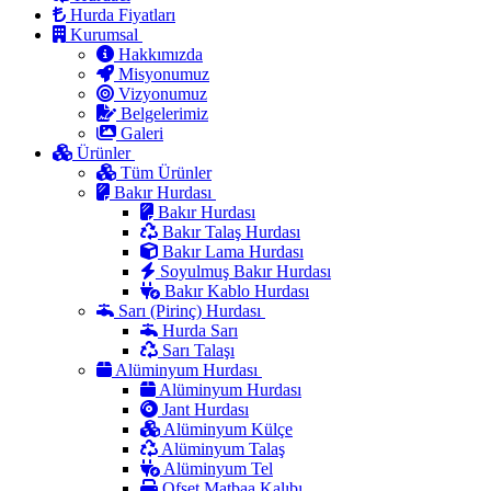
Hurda Fiyatları
Kurumsal
Hakkımızda
Misyonumuz
Vizyonumuz
Belgelerimiz
Galeri
Ürünler
Tüm Ürünler
Bakır Hurdası
Bakır Hurdası
Bakır Talaş Hurdası
Bakır Lama Hurdası
Soyulmuş Bakır Hurdası
Bakır Kablo Hurdası
Sarı (Pirinç) Hurdası
Hurda Sarı
Sarı Talaşı
Alüminyum Hurdası
Alüminyum Hurdası
Jant Hurdası
Alüminyum Külçe
Alüminyum Talaş
Alüminyum Tel
Ofset Matbaa Kalıbı