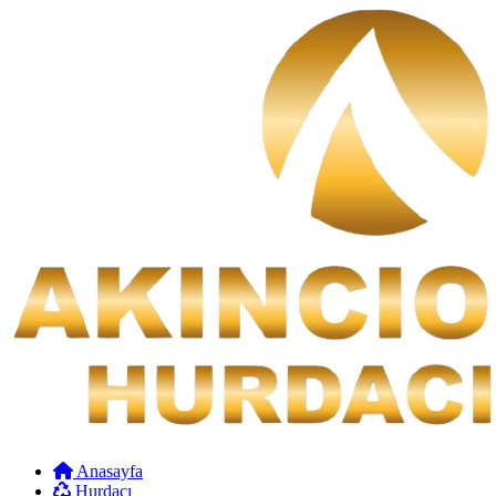
Anasayfa
Hurdacı