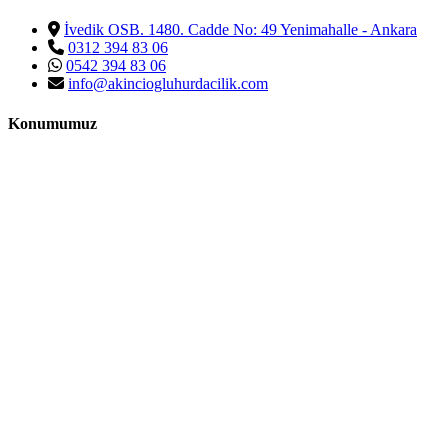
İvedik OSB. 1480. Cadde No: 49 Yenimahalle - Ankara
0312 394 83 06
0542 394 83 06
info@akinciogluhurdacilik.com
Konumumuz