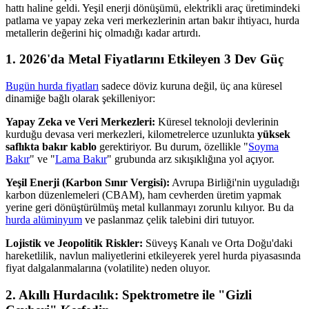
hattı haline geldi. Yeşil enerji dönüşümü, elektrikli araç üretimindeki
patlama ve yapay zeka veri merkezlerinin artan bakır ihtiyacı, hurda
metallerin değerini hiç olmadığı kadar artırdı.
1. 2026'da Metal Fiyatlarını Etkileyen 3 Dev Güç
Bugün hurda fiyatları
sadece döviz kuruna değil, üç ana küresel
dinamiğe bağlı olarak şekilleniyor:
Yapay Zeka ve Veri Merkezleri:
Küresel teknoloji devlerinin
kurduğu devasa veri merkezleri, kilometrelerce uzunlukta
yüksek
saflıkta bakır kablo
gerektiriyor. Bu durum, özellikle "
Soyma
Bakır
" ve "
Lama Bakır
" grubunda arz sıkışıklığına yol açıyor.
Yeşil Enerji (Karbon Sınır Vergisi):
Avrupa Birliği'nin uyguladığı
karbon düzenlemeleri (CBAM), ham cevherden üretim yapmak
yerine geri dönüştürülmüş metal kullanmayı zorunlu kılıyor. Bu da
hurda alüminyum
ve paslanmaz çelik talebini diri tutuyor.
Lojistik ve Jeopolitik Riskler:
Süveyş Kanalı ve Orta Doğu'daki
hareketlilik, navlun maliyetlerini etkileyerek yerel hurda piyasasında
fiyat dalgalanmalarına (volatilite) neden oluyor.
2. Akıllı Hurdacılık: Spektrometre ile "Gizli