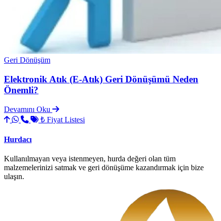
Geri Dönüşüm
Elektronik Atık (E-Atık) Geri Dönüşümü Neden
Önemli?
Devamını Oku
₺ Fiyat Listesi
Hurdacı
Kullanılmayan veya istenmeyen, hurda değeri olan tüm
malzemelerinizi satmak ve geri dönüşüme kazandırmak için bize
ulaşın.