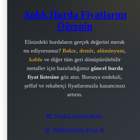
Anlık Hurda Fiyatlarını
Öğrenin
Elinizdeki hurdaların gerçek değerini merak
mı ediyorsunuz?
Bakır
,
demir
,
alüminyum
,
kablo
ve diğer tüm geri dönüştürülebilir
metaller için hazırladığımız
güncel hurda
fiyat listesine
göz atın. Borsaya endeksli,
şeffaf ve rekabetçi fiyatlarımızla kazancınızı
artırın.
Fiyat Listesini İncele
WhatsApp'tan Fiyat Al