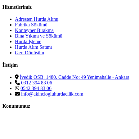
Hizmetlerimiz
Adresten Hurda Alımı
Fabrika Sökümü
Konteyner Bırakma
Bina Yıkımı ve Sökümü
Hurda İşleme
Hurda Alım Satımı
Geri Dönüşüm
İletişim
İvedik OSB. 1480. Cadde No: 49 Yenimahalle - Ankara
0312 394 83 06
0542 394 83 06
info@akinciogluhurdacilik.com
Konumumuz