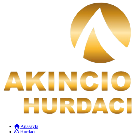
Anasayfa
Hurdacı