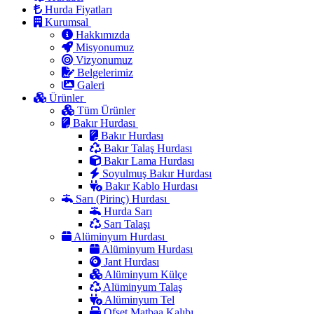
Hurda Fiyatları
Kurumsal
Hakkımızda
Misyonumuz
Vizyonumuz
Belgelerimiz
Galeri
Ürünler
Tüm Ürünler
Bakır Hurdası
Bakır Hurdası
Bakır Talaş Hurdası
Bakır Lama Hurdası
Soyulmuş Bakır Hurdası
Bakır Kablo Hurdası
Sarı (Pirinç) Hurdası
Hurda Sarı
Sarı Talaşı
Alüminyum Hurdası
Alüminyum Hurdası
Jant Hurdası
Alüminyum Külçe
Alüminyum Talaş
Alüminyum Tel
Ofset Matbaa Kalıbı