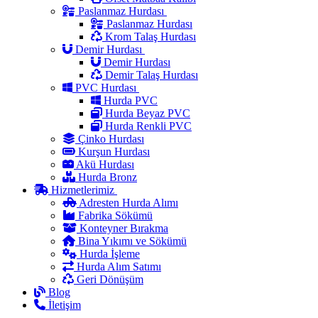
Paslanmaz Hurdası
Paslanmaz Hurdası
Krom Talaş Hurdası
Demir Hurdası
Demir Hurdası
Demir Talaş Hurdası
PVC Hurdası
Hurda PVC
Hurda Beyaz PVC
Hurda Renkli PVC
Çinko Hurdası
Kurşun Hurdası
Akü Hurdası
Hurda Bronz
Hizmetlerimiz
Adresten Hurda Alımı
Fabrika Sökümü
Konteyner Bırakma
Bina Yıkımı ve Sökümü
Hurda İşleme
Hurda Alım Satımı
Geri Dönüşüm
Blog
İletişim