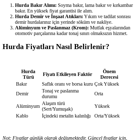
Hurda Bakır Alımı:
Soyma bakır, lama bakır ve kırkambar
bakır. En yüksek fiyat garantisi ile alım.
Hurda Demir ve İnşaat Atıkları:
Yıkım ve tadilat sonrası
demir hurdalarınız için yerinde söküm ve nakliye.
Alüminyum ve Paslanmaz (Krom):
Mutfak eşyalarından
otomotiv parçalarına kadar tonaj sınırı olmaksızın hizmet.
Hurda Fiyatları Nasıl Belirlenir?
Hurda
Önem
Fiyatı Etkileyen Faktör
Türü
Derecesi
Bakır
Saflık oranı ve borsa kuru
Çok Yüksek
Tonaj ve paslanma
Demir
Orta
durumu
Alaşım türü
Alüminyum
Yüksek
(Sert/Yumuşak)
Kablo
İçindeki metalin kalınlığı
Orta/Yüksek
Not: Fiyatlar günlük olarak değişmektedir. Güncel fiyatlar için,